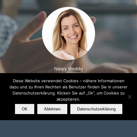
Nancy Weddig
– Public Relations –
Diese Website verwendet Cookies – nähere Informationen
dazu und zu Ihren Rechten als Benutzer finden Sie in unserer
Datenschutzerklärung. Klicken Sie auf „Ok“, um Cookies zu
Jetzt Kontakt aufnehmen
akzeptieren.
OK
Ablehnen
Datenschutzerklärung
© Copyright - techconsult GmbH