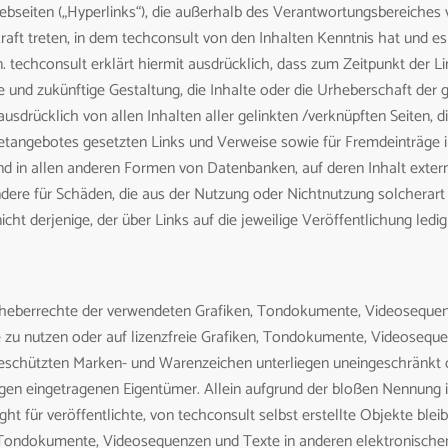
ebseiten („Hyperlinks“), die außerhalb des Verantwortungsbereiches 
Kraft treten, in dem techconsult von den Inhalten Kenntnis hat und 
. techconsult erklärt hiermit ausdrücklich, dass zum Zeitpunkt der Li
e und zukünftige Gestaltung, die Inhalte oder die Urheberschaft der 
t ausdrücklich von allen Inhalten aller gelinkten /verknüpften Seiten,
ernetangebotes gesetzten Links und Verweise sowie für Fremdeinträge
nd in allen anderen Formen von Datenbanken, auf deren Inhalt externe
ndere für Schäden, die aus der Nutzung oder Nichtnutzung solcherart
cht derjenige, der über Links auf die jeweilige Veröffentlichung ledig
e Urheberrechte der verwendeten Grafiken, Tondokumente, Videosequen
u nutzen oder auf lizenzfreie Grafiken, Tondokumente, Videosequen
geschützten Marken- und Warenzeichen unterliegen uneingeschränkt 
gen eingetragenen Eigentümer. Allein aufgrund der bloßen Nennung i
ht für veröffentlichte, von techconsult selbst erstellte Objekte bleibt
 Tondokumente, Videosequenzen und Texte in anderen elektronischen