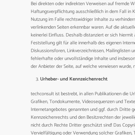
Bei direkten oder indirekten Verweisen auf fremde W
Haftungsverpflichtung ausschließlich in dem Fall in 
Nutzung im Falle rechtswidriger Inhalte zu verhindern
verlinkenden Seiten erkennbar waren. Auf die aktuell
keinerlei Einfluss. Deshalb distanziert er sich hiermi
Feststellung gilt für alle innerhalb des eigenen Int
Diskussionsforen, Linkverzeichnissen, Mailinglisten u
fehlerhafte oder unvollständige Inhalte und insbeso
der Anbieter der Seite, auf welche verwiesen wurde, ni
Urheber- und Kennzeichenrecht
techconsult ist bestrebt, in allen Publikationen di
Grafiken, Tondokumente, Videosequenzen und Texte z
Internetangebotes genannten und ggf. durch Dritte 
Kennzeichenrechts und den Besitzrechten der jeweili
nicht durch Rechte Dritter geschützt sind! Das Copyrig
Vervielfältigung oder Verwendung solcher Grafiken,