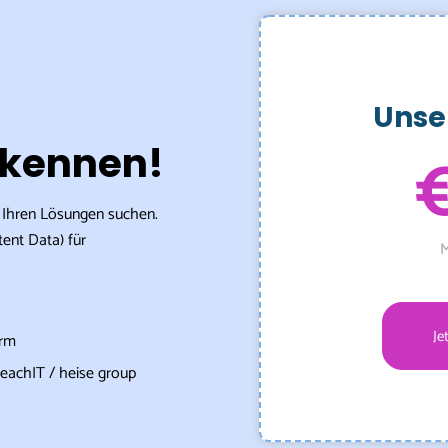
Unse
rkennen!
h Ihren Lösungen suchen.
tent Data) für
M
Je
orm
reachIT / heise group