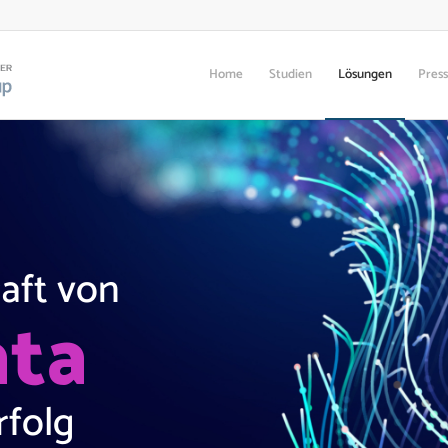
Home
Studien
Lösungen
Pres
aft von
ata
rfolg