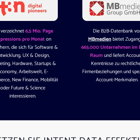
verzeichnet
6,5 Mio. Page
Die B2B-Datenbank vo
pressions pro Monat
on
MBmedien
bietet Zugang
hern, die sich für Software &
665.000 Unternehmen im
ntwicklung, UX & Design,
Raum
und liefert Accou
eting, Hardware, Startups &
Kenntnisse zu rechtlich
conomy, Arbeitswelt, E-
Firmenbeziehungen und spez
rce, New Finance, Mobilität
Account-Merkmalen.
oder Future & Science
interessieren.