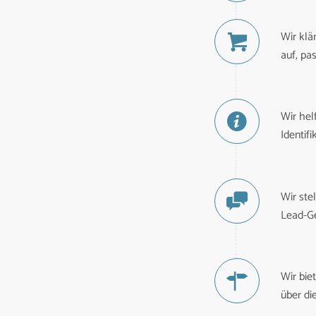
Wir klä
auf, pa
Wir hel
Identif
Wir ste
Lead-Ge
Wir bie
über di