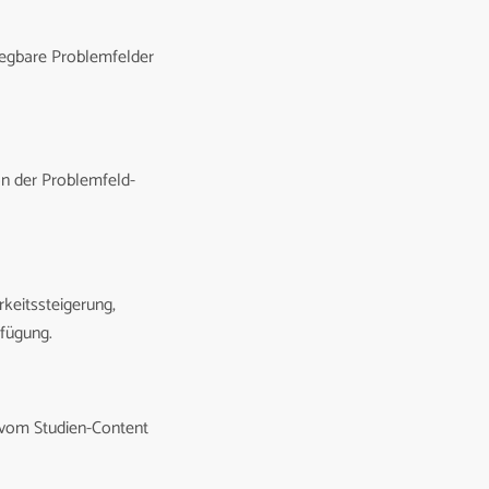
legbare Problemfelder
on der Problemfeld-
keitssteigerung,
rfügung.
, vom Studien-Content