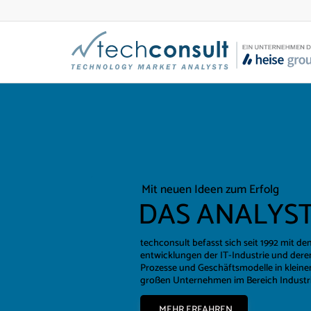
Mit neuen Ideen zum Erfolg
DAS ANALYS
techconsult befasst sich seit 1992 mit d
entwicklungen der IT-Industrie und der
Prozesse und Geschäftsmodelle in kleine
großen Unternehmen im Bereich Industrie
MEHR ERFAHREN