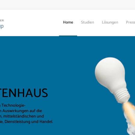
Home
Studien
Lösungen
Pres
TENHAUS
en Technologie-
en Auswirkungen auf die
n, mittelständischen und
, Dienstleistung und Handel.