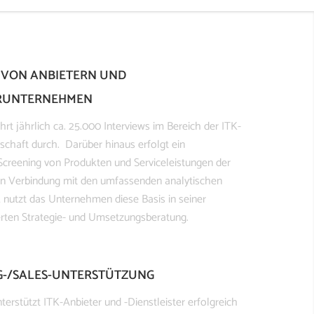
 VON ANBIETERN UND
RUNTERNEHMEN
hrt jährlich ca. 25.000 Interviews im Bereich der ITK-
chaft durch. Darüber hinaus erfolgt ein
creening von Produkten und Serviceleistungen der
 In Verbindung mit den umfassenden analytischen
nutzt das Unternehmen diese Basis in seiner
ierten Strategie- und Umsetzungsberatung.
G-/SALES-UNTERSTÜTZUNG
terstützt ITK-Anbieter und -Dienstleister erfolgreich