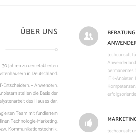
ÜBER UNS
BERATUNG
ANWENDE
techconsult fü
Anwenderlands
 30 Jahren zu den etablierten
permanentes S
ystenhäusern in Deutschland.
ITK-Anbieter.
IT-Entscheidern, – Anwendern,
Kompetenzen, 
ietern stellen die Basis der
erfolgsorient
alystenarbeit des Hauses dar.
gierten Team mit fundiertem
MARKETIN
linen Technologie-Marketing,
 bzw. Kommunikationstechnik.
techconsult un