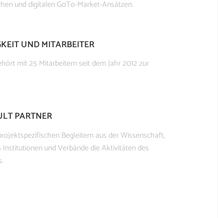
ichen und digitalen GoTo-Market-Ansätzen.
KEIT UND MITARBEITER
hört mit 25 Mitarbeitern seit dem Jahr 2012 zur
ULT PARTNER
rojektspezifischen Begleitern aus der Wissenschaft,
 Institutionen und Verbände die Aktivitäten des
.