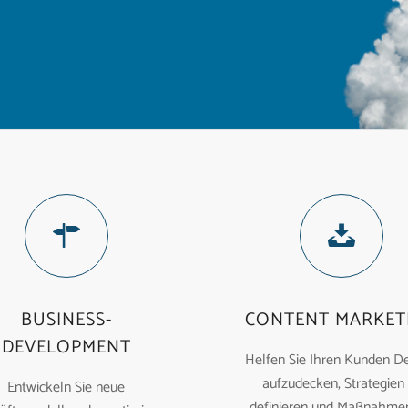
BUSINESS-
CONTENT MARKET
DEVELOPMENT
Helfen Sie Ihren Kunden De
aufzudecken, Strategien
Entwickeln Sie neue
definieren und Maßnahmen