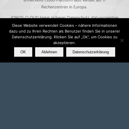
entwickelte Cloud-Plattform läuft verteilt auf 11
Rechenzentren in Europa.
IONOS CLOUD bietet sicheren Datenschutz, 100-prozentige
DSGVO-Konformität und wird regelmäßig staatlich geprüft
Diese Website verwendet Cookies – nähere Informationen
und zertifiziert. Mit Hauptsitz in Deutschland betreibt IONOS
dazu und zu Ihren Rechten als Benutzer finden Sie in unserer
Datenschutzerklärung. Klicken Sie auf „Ok“, um Cookies zu
CLOUD alle Dienste unter deutscher Jurisdiktion. Somit sind
akzeptieren.
digitale Souveränität und maximale Rechtssicherheit
vollständig gewährleistet.
OK
Ablehnen
Datenschutzerklärung
Mehr über IONOS CLOUD erfahren