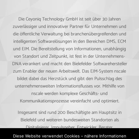
Die Ceyoniq Technology GmbH ist seit über 30 Jahren
zuverlässiger und innovativer Partner für Unternehmen und
die öffentliche Verwaltung bei branchenübergreifenden und
intelligenten Softwarelösungen in den Bereichen DMS, ECM
und EIM. Die Bereitstellung von Informationen, unabhängig
von Standort und Zeitpunkt, ist fest in der Unternehmens-
DNA verankert und macht den Bielefelder Softwarehersteller
zum Enabler der neuen Arbeitswelt. Das EIM-System nscale
bildet dabei das Herzstück und gibt den Pulsschlag des
unternehmensweiten Informationsflusses vor. Mithilfe von
nscale werden komplexe Geschäfts- und
Kommunikationsprozesse vereinfacht und optimiert.
Insgesamt sind rund 200 Beschäftigte am Hauptsitz in
Bielefeld und weiteren bundesweiten Standorten als
Digitalisierer, Impulsgeber, Entwickler, Berater,
Prozessoptimierer und Möglichmacher im Einsatz. Die
Diese Website verwendet Cookies – nähere Informationen