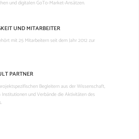
ichen und digitalen GoTo-Market-Ansätzen.
KEIT UND MITARBEITER
hört mit 25 Mitarbeitern seit dem Jahr 2012 zur
ULT PARTNER
rojektspezifischen Begleitern aus der Wissenschaft,
 Institutionen und Verbände die Aktivitäten des
.