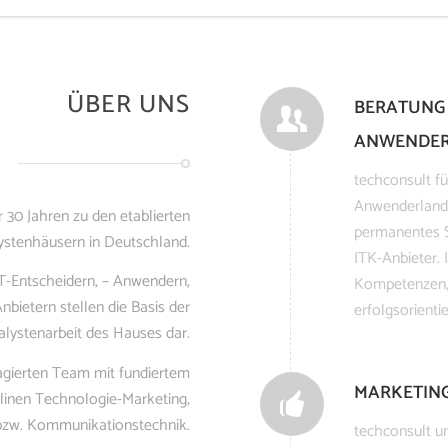
ÜBER UNS
BERATUNG
ANWENDE
techconsult fü
Anwenderlands
 30 Jahren zu den etablierten
permanentes S
ystenhäusern in Deutschland.
ITK-Anbieter.
IT-Entscheidern, – Anwendern,
Kompetenzen, 
ietern stellen die Basis der
erfolgsorient
alystenarbeit des Hauses dar.
gierten Team mit fundiertem
MARKETIN
linen Technologie-Marketing,
 bzw. Kommunikationstechnik.
techconsult un