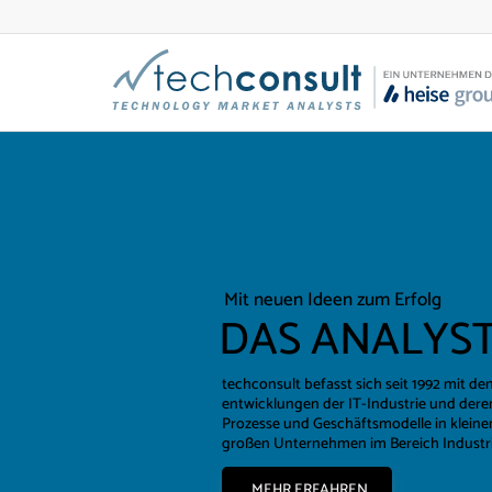
Mit neuen Ideen zum Erfolg
DAS ANALYS
techconsult befasst sich seit 1992 mit d
entwicklungen der IT-Industrie und der
Prozesse und Geschäftsmodelle in kleine
großen Unternehmen im Bereich Industrie
MEHR ERFAHREN