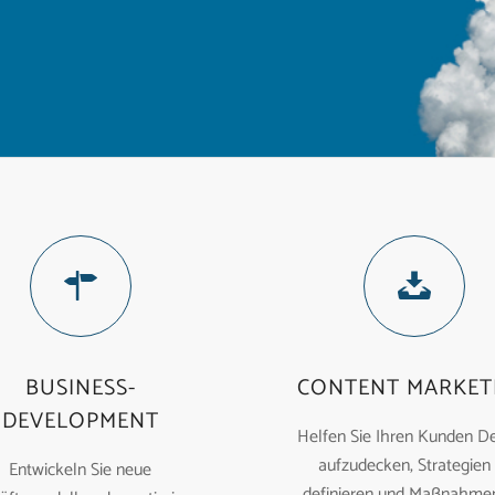
BUSINESS-
CONTENT MARKET
DEVELOPMENT
Helfen Sie Ihren Kunden De
aufzudecken, Strategien
Entwickeln Sie neue
definieren und Maßnahmen