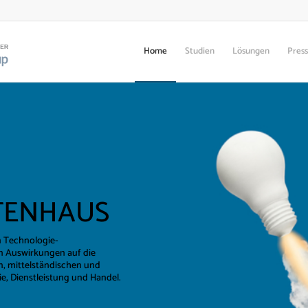
Home
Studien
Lösungen
Pres
TENHAUS
en Technologie-
en Auswirkungen auf die
n, mittelständischen und
, Dienstleistung und Handel.