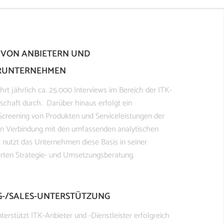
 VON ANBIETERN UND
RUNTERNEHMEN
hrt jährlich ca. 25.000 Interviews im Bereich der ITK-
chaft durch. Darüber hinaus erfolgt ein
creening von Produkten und Serviceleistungen der
 In Verbindung mit den umfassenden analytischen
nutzt das Unternehmen diese Basis in seiner
ierten Strategie- und Umsetzungsberatung.
G-/SALES-UNTERSTÜTZUNG
terstützt ITK-Anbieter und -Dienstleister erfolgreich