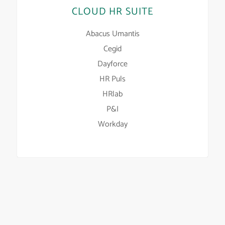
CLOUD HR SUITE
Abacus Umantis
Cegid
Dayforce
HR Puls
HRlab
P&I
Workday