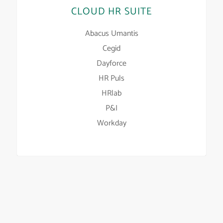
CLOUD HR SUITE
Abacus Umantis
Cegid
Dayforce
HR Puls
HRlab
P&I
Workday