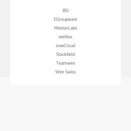
BSI
EGroupware
MeisterLabs
netfiles
onwCloud
Stackfield
Teamwire
Wire Swiss