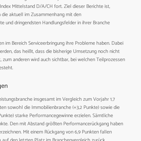
ex Mittelstand D/A/CH fort. Ziel dieser Berichte ist,
m die aktuell im Zusammenhang mit den
e und dringendsten Handlungsfelder in ihrer Branche
en im Bereich Serviceerbringung ihre Probleme haben. Dabei
erden, das heißt, dass die bisherige Umsetzung noch nicht
, zum anderen wird auch sichtbar, bei welchen Teilprozessen
esteht.
gen
leistungsbranche insgesamt im Vergleich zum Vorjahr 1,7
nten sowohl die Immobilienbranche (+3,2 Punkte) sowie die
unkte) starke Performancegewinne erzielen. Sämtliche
nkte. Den mit Abstand größten Performancerückgang haben
zeichnen. Mit einem Rückgang von 6,9 Punkten fallen
uf den letzten Platz im Branchenvergleich zurück.