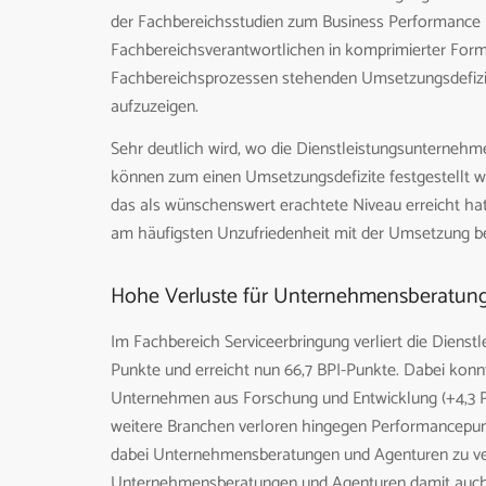
der Fachbereichsstudien zum Business Performance Ind
Fachbereichsverantwortlichen in komprimierter For
Fachbereichsprozessen stehenden Umsetzungsdefizit
aufzuzeigen.
Sehr deutlich wird, wo die Dienstleistungsunternehm
können zum einen Umsetzungsdefizite festgestellt w
das als wünschenswert erachtete Niveau erreicht hat
am häufigsten Unzufriedenheit mit der Umsetzung b
Hohe Verluste für Unternehmensberatun
Im Fachbereich Serviceerbringung verliert die Dienst
Punkte und erreicht nun 66,7 BPI-Punkte. Dabei kon
Unternehmen aus Forschung und Entwicklung (+4,3 P
weitere Branchen verloren hingegen Performancepu
dabei Unternehmensberatungen und Agenturen zu ver
Unternehmensberatungen und Agenturen damit auch a