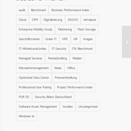
audit
Benchmark
Business Performance Index
Cloud
CRM
Digitalisierung
DSGVO
eAnalyzer
Enterprise Mobility Study
Filesharing
Flash Storage
Geschäftsreisen
Green IT
HPE
HR
Images
IT-MittelstandsIndex
IT-Security
ITK-Benchmark
Managed Services
Marketbriefing
Medien
Netzwerkmanagement
News
Office
Optimized Data Center
Pressemitteilung
Professional User Rating
Project Performance Index
PUR DS
Security Bilanz Deutschland
Software Asset Management
Studien
Uncategorized
Windows 10