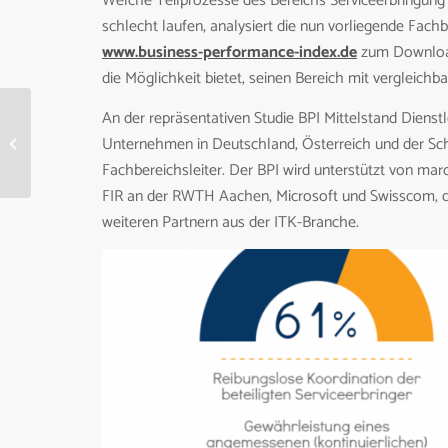
Welche Teilprozesse des Bereichs Serviceerbringung
schlecht laufen, analysiert die nun vorliegende Fachb
www.business-performance-index.de
zum Download
die Möglichkeit bietet, seinen Bereich mit vergleich
An der repräsentativen Studie BPI Mittelstand Dienstl
Optimized Data Center
Unternehmen in Deutschland, Österreich und der Schw
Benchmark und „Grüne“
Rechenzentren in der...
Fachbereichsleiter. Der BPI wird unterstützt von m
FIR an der RWTH Aachen, Microsoft und Swisscom, d
weiteren Partnern aus der ITK-Branche.