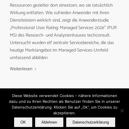
Ressourcen gezielter dort einsetzen, wo sie tatsächlich
Wirkung entfalten. Wie zufrieden Anwender mit ihren
Dienstleistern wirklich sind, zeigt die Anwenderstudie
„Professional User Rating: Managed Services 2026″ (PUR
MS) des Research- und Analystenhauses techconsult.
Untersucht wurden elf zentrale Servicebereiche, die das
heutige Marktangebot im Managed-Services-Umfeld
umfassend abbilden
Weiterlesen
Diese Website verwendet Cookies – nähere Informationen
dazu und zu Ihren Rechten als Benutzer finden Sie in unserer
Datenschutzerklärung. Klicken Sie auf „Ok“, um Cookies zu
akzeptieren.
© Copyright - techconsult GmbH
OK
Ablehnen
Datenschutzerklärung
Kontakt
Impressum
Datenschutzerklärung