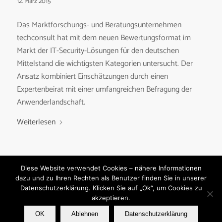
12. März 2015
Das Marktforschungs- und Beratungsunternehmen
techconsult hat mit dem neuen Bewertungsformat im
Markt der IT-Security-Lösungen für den deutschen
Mittelstand die wichtigsten Kategorien untersucht. Der
Ansatz kombiniert Einschätzungen durch einen
Expertenbeirat mit einer umfangreichen Befragung der
Anwenderlandschaft.
Weiterlesen
Diese Website verwendet Cookies – nähere Informationen
dazu und zu Ihren Rechten als Benutzer finden Sie in unserer
Datenschutzerklärung. Klicken Sie auf „Ok“, um Cookies zu
akzeptieren.
© Copyright - techconsult GmbH
OK
Ablehnen
Datenschutzerklärung
Kontakt
Impressum
Datenschutzerklärung