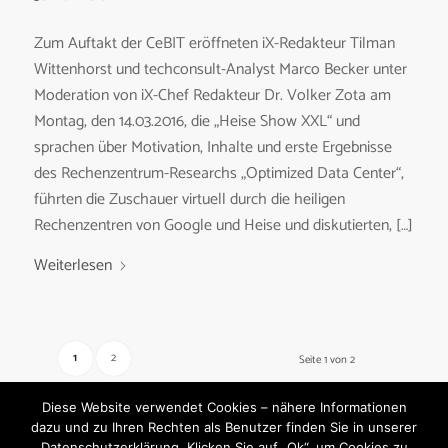
Zum Auftakt der CeBIT eröffneten iX-Redakteur Tilman
Wittenhorst und techconsult-Analyst Marco Becker unter
Moderation von iX-Chef Redakteur Dr. Volker Zota am
Montag, den 14.03.2016, die „Heise Show XXL“ und
sprachen über Motivation, Inhalte und erste Ergebnisse
des Rechenzentrum-Researchs „Optimized Data Center“,
führten die Zuschauer virtuell durch die heiligen
Rechenzentren von Google und Heise und diskutierten, […]
Weiterlesen
1
2
Seite 1 von 2
Diese Website verwendet Cookies – nähere Informationen
dazu und zu Ihren Rechten als Benutzer finden Sie in unserer
Datenschutzerklärung. Klicken Sie auf „Ok“, um Cookies zu