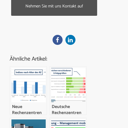
Nehmen Sie mit uns Kontakt auf
Ähnliche Artikel:
Neue
Deutsche
Rechenzentren
Rechenzentren
erfolgreicher als
wirtschaftlich gut
alte
aufgetsellt