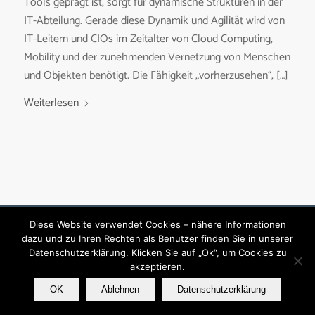
Tools geprägt ist, sorgt für dynamische Strukturen in der
IT-Abteilung. Gerade diese Dynamik und Agilität wird von
IT-Leitern und CIOs im Zeitalter von Cloud Computing,
Mobility und der zunehmenden Vernetzung von Menschen
und Objekten benötigt. Die Fähigkeit „vorherzusehen“, […]
Weiterlesen
Diese Website verwendet Cookies – nähere Informationen
© Copyright - techconsult GmbH
dazu und zu Ihren Rechten als Benutzer finden Sie in unserer
Kontakt
Impressum
Datenschutzerklärung
Datenschutzerklärung. Klicken Sie auf „Ok“, um Cookies zu
akzeptieren.
OK
Ablehnen
Datenschutzerklärung