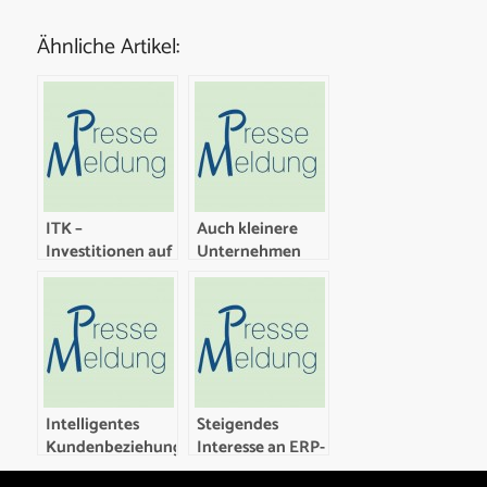
Ähnliche Artikel:
ITK –
Auch kleinere
Investitionen auf
Unternehmen
Wachstumskurs
lassen „Cloud
Kassen“ klingeln
Intelligentes
Steigendes
Kundenbeziehungsmanagement
Interesse an ERP-
mit CRM-
Lösungen aus der