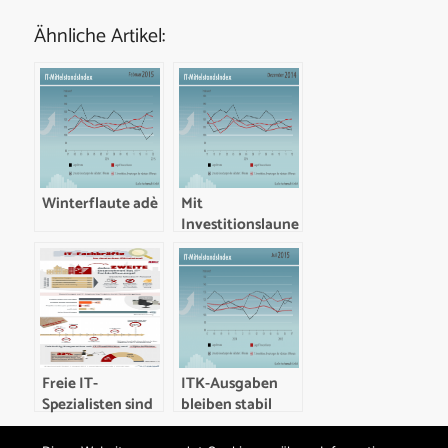
Ähnliche Artikel:
Winterflaute adè
Mit
Investitionslaune
ins neue Jahr
Freie IT-
ITK-Ausgaben
Spezialisten sind
bleiben stabil
gefragt