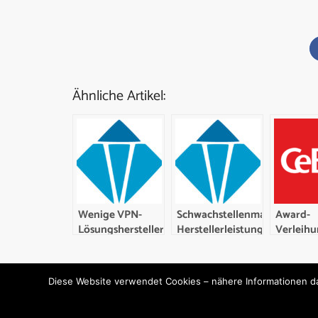
Ähnliche Artikel:
Wenige VPN-
Schwachstellenmanagement:
Award-
Lösungshersteller
Herstellerleistung
Verleihu
erreichen
zeigt große
Security
Bestnoten
Spannbreite
Herstelle
Lösungen
Diese Website verwendet Cookies – nähere Informationen daz
CeBIT
© Copyright - techconsult GmbH