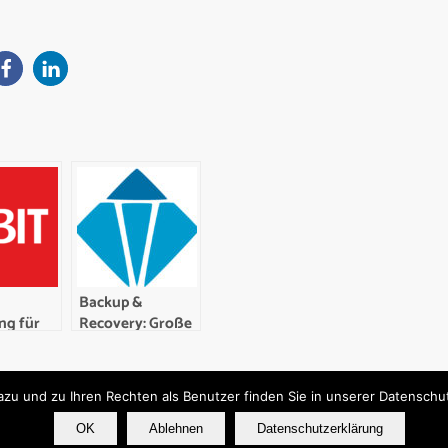
Backup &
ng für
Recovery: Große
-
Unterschiede bei
r und -
Nachhaltigkeitsimage
 auf der
der Hersteller
u und zu Ihren Rechten als Benutzer finden Sie in unserer Datenschutz
K
OK
Ablehnen
Datenschutzerklärung