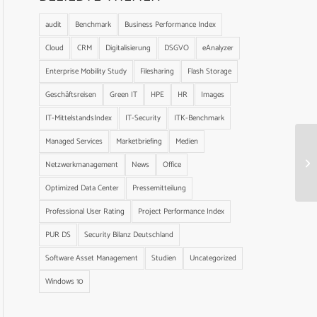
audit
Benchmark
Business Performance Index
Cloud
CRM
Digitalisierung
DSGVO
eAnalyzer
Enterprise Mobility Study
Filesharing
Flash Storage
Geschäftsreisen
Green IT
HPE
HR
Images
IT-MittelstandsIndex
IT-Security
ITK-Benchmark
Managed Services
Marketbriefing
Medien
Netzwerkmanagement
News
Office
Optimized Data Center
Pressemitteilung
Professional User Rating
Project Performance Index
PUR DS
Security Bilanz Deutschland
Software Asset Management
Studien
Uncategorized
Windows 10