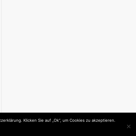
erklärung. Klicken Sie auf „Ok“, um Cookies zu akzeptieren.
ontakt
Impressum
Datenschutzerklärung