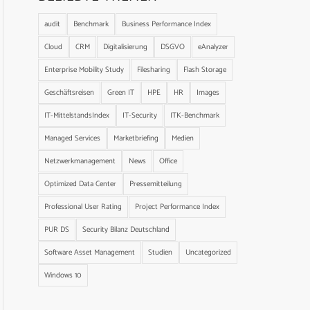
audit
Benchmark
Business Performance Index
Cloud
CRM
Digitalisierung
DSGVO
eAnalyzer
Enterprise Mobility Study
Filesharing
Flash Storage
Geschäftsreisen
Green IT
HPE
HR
Images
IT-MittelstandsIndex
IT-Security
ITK-Benchmark
Managed Services
Marketbriefing
Medien
Netzwerkmanagement
News
Office
Optimized Data Center
Pressemitteilung
Professional User Rating
Project Performance Index
PUR DS
Security Bilanz Deutschland
Software Asset Management
Studien
Uncategorized
Windows 10