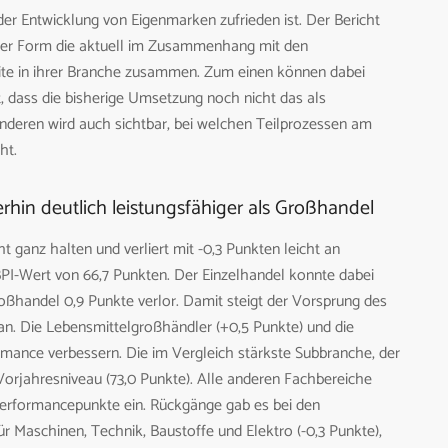
der Entwicklung von Eigenmarken zufrieden ist. Der Bericht
rter Form die aktuell im Zusammenhang mit den
te in ihrer Branche zusammen. Zum einen können dabei
, dass die bisherige Umsetzung noch nicht das als
nderen wird auch sichtbar, bei welchen Teilprozessen am
ht.
rhin deutlich leistungsfähiger als Großhandel
 ganz halten und verliert mit -0,3 Punkten leicht an
BPI-Wert von 66,7 Punkten. Der Einzelhandel konnte dabei
oßhandel 0,9 Punkte verlor. Damit steigt der Vorsprung des
an. Die Lebensmittelgroßhändler (+0,5 Punkte) und die
ormance verbessern. Die im Vergleich stärkste Subbranche, der
Vorjahresniveau (73,0 Punkte). Alle anderen Fachbereiche
Performancepunkte ein. Rückgänge gab es bei den
ür Maschinen, Technik, Baustoffe und Elektro (-0,3 Punkte),