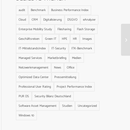
audit
Benchmark
Business Performance Index
Cloud
CRM
Digitalisierung
DSGVO
eAnalyzer
Enterprise Mobility Study
Filesharing
Flash Storage
Geschäftsreisen
Green IT
HPE
HR
Images
IT-MittelstandsIndex
IT-Security
ITK-Benchmark
Managed Services
Marketbriefing
Medien
Netzwerkmanagement
News
Office
Optimized Data Center
Pressemitteilung
Professional User Rating
Project Performance Index
PUR DS
Security Bilanz Deutschland
Software Asset Management
Studien
Uncategorized
Windows 10