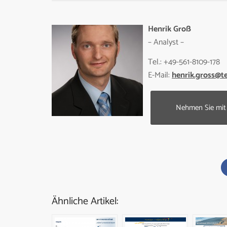
Henrik Groß
– Analyst –
Tel.: +49-561-8109-178
E-Mail:
henrik.gross@t
Nehmen Sie mit 
Ähnliche Artikel: