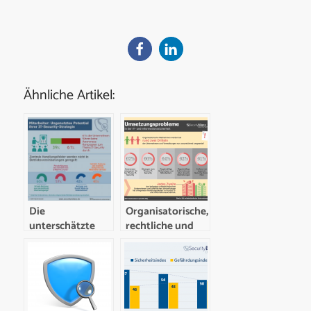
Ähnliche Artikel:
Die
Organisatorische,
unterschätzte
rechtliche und
Rolle der
strategische
Mitarbeiter für
Umsetzung von
eine tragfähige
IT- und
IT-Security-
Informationssicherheit
Strategie
häufig