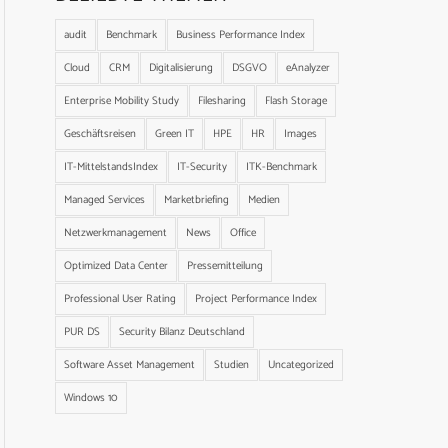
audit
Benchmark
Business Performance Index
Cloud
CRM
Digitalisierung
DSGVO
eAnalyzer
Enterprise Mobility Study
Filesharing
Flash Storage
Geschäftsreisen
Green IT
HPE
HR
Images
IT-MittelstandsIndex
IT-Security
ITK-Benchmark
Managed Services
Marketbriefing
Medien
Netzwerkmanagement
News
Office
Optimized Data Center
Pressemitteilung
Professional User Rating
Project Performance Index
PUR DS
Security Bilanz Deutschland
Software Asset Management
Studien
Uncategorized
Windows 10